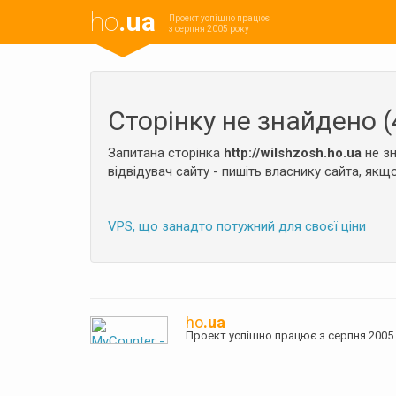
ho
.ua
Проект успішно працює
з серпня 2005 року
Сторінку не знайдено (
Запитана сторінка
http://wilshzosh.ho.ua
не зн
відвідувач сайту - пишіть власнику сайта, якщо
VPS, що занадто потужний для своєї ціни
ho
.ua
Проект успішно працює з серпня 20