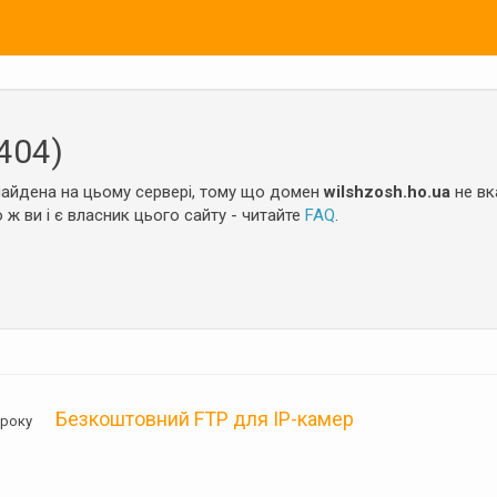
404)
айдена на цьому сервері, тому що домен
wilshzosh.ho.ua
не вк
 ж ви і є власник цього сайту - читайте
FAQ
.
Безкоштовний FTP для IP-камер
05 року